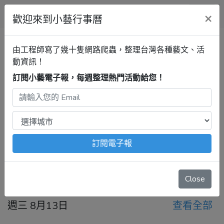
小藝行事曆
×
歡迎來到小藝行事曆
全部
展覽
音樂
戲劇
講座
清單
由工程師寫了幾十隻網路爬蟲，整理台灣各種藝文、活
動資訊！
訂閱小藝電子報，每週整理熱門活動給您！
新竹行事曆
展覽
最新活動
2025年8月13日 – 8月19日
注意：
出發前請去官網再次確認！
本站內容由程式自動抓
取，沒有算到
疫情影響
、
例行休館日
、
國定假日
、
移師外地
舉辦
等等特殊情況。
訂閱電子報
今天
前一週
後一週
Close
週三 8月13日
查看全部