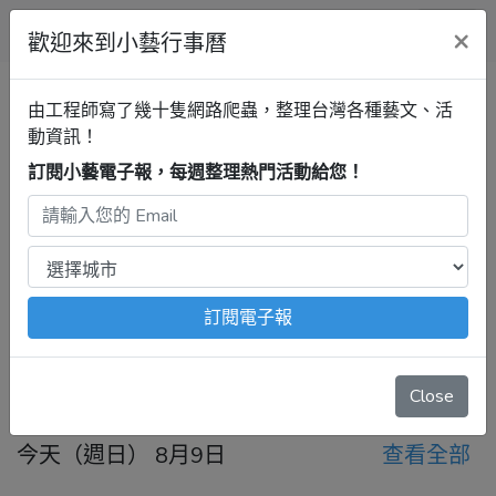
小藝行事曆
×
歡迎來到小藝行事曆
全部
展覽
音樂
戲劇
講座
清單
由工程師寫了幾十隻網路爬蟲，整理台灣各種藝文、活
動資訊！
訂閱小藝電子報，每週整理熱門活動給您！
台南行事曆
講座
最新活動
2026年8月9日 – 8月15日
注意：
出發前請去官網再次確認！
本站內容由程式自動抓
取，沒有算到
疫情影響
、
例行休館日
、
國定假日
、
移師外地
舉辦
等等特殊情況。
訂閱電子報
今天
前一週
後一週
Close
今天（週日） 8月9日
查看全部