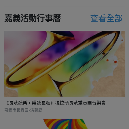
嘉義活動行事曆
查看全部
《長號聽樂，樂聽長號》拉拉頌長號重奏團音樂會
嘉義市長青園-演藝廳