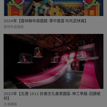
2024年【雲林縣布袋戲館-掌中風雲 叱吒武林展】
雲林布袋戲館
2023年【北港 1911 好庫文化產業園區-神工學展-回饋敬
仰】
北港糖廠