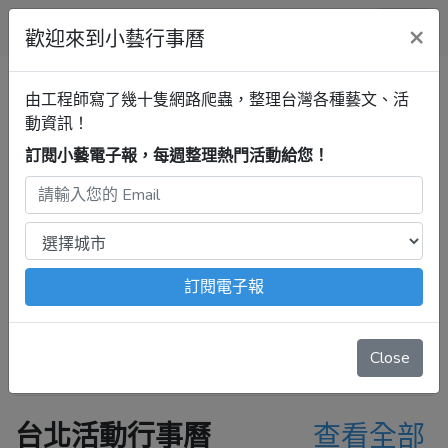
小藝行事曆
×
歡迎來到小藝行事曆
尋找展覽、逛展、聽音樂會、看
由工程師寫了幾十隻網路爬蟲，整理台灣各種藝文、活
劇場表演！
動資訊！
訂閱小藝電子報，每週整理熱門活動給您！
小藝行事曆：由42隻網路爬蟲自動替您
整理。
歡迎主辦單位，註冊帳號，免費張貼活
動資訊喔！
訂閱電子報
每月超過20萬人使用！尋找與宣傳活動
的最佳平台！
Close
台北活動行事曆
查看全部