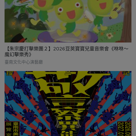
【朱宗慶打擊樂團２】2026豆莢寶寶兒童音樂會《咻咻～
魔幻擊樂秀》
臺南文化中心演藝廳