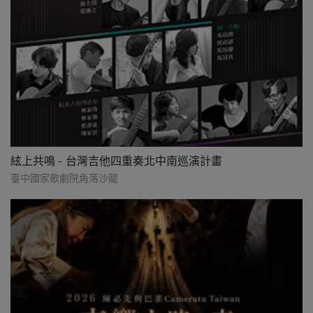
絃上共鳴 - 台灣吉他四重奏北中南巡演計畫
臺中國家歌劇院角落沙龍