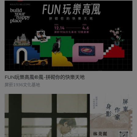
FUN玩樂高風®風-拼砌你的快樂天地
屏菸1936文化基地