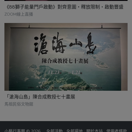
《88獅子能量門戶啟動》對齊意圖・釋放限制・啟動豐盛
ZOOM線上直播
「滄海山島」陳合成教授七十畫展
馬祖民俗文物館
小藝行事曆 © 2026
全部活動
全部場地
關於本站
使用者條款