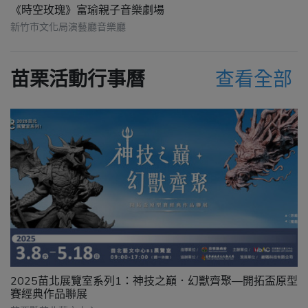
《時空玫瑰》富瑜親子音樂劇場
新竹市文化局演藝廳音樂廳
苗栗活動行事曆
查看全部
2025苗北展覽室系列1：神技之巔．幻獸齊聚—開拓盃原型
賽經典作品聯展