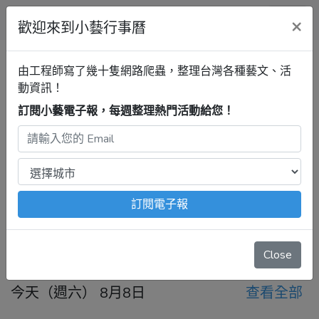
小藝行事曆
×
歡迎來到小藝行事曆
全部
展覽
音樂
戲劇
講座
清單
由工程師寫了幾十隻網路爬蟲，整理台灣各種藝文、活
動資訊！
訂閱小藝電子報，每週整理熱門活動給您！
桃園行事曆
音樂
最新活動
2026年8月8日 – 8月14日
注意：
出發前請去官網再次確認！
本站內容由程式自動抓
取，沒有算到
疫情影響
、
例行休館日
、
國定假日
、
移師外地
舉辦
等等特殊情況。
訂閱電子報
今天
前一週
後一週
Close
今天（週六） 8月8日
查看全部