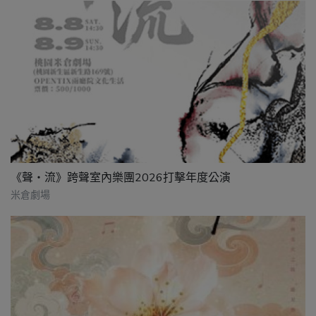
《聲・流》跨聲室內樂團2026打擊年度公演
米倉劇場