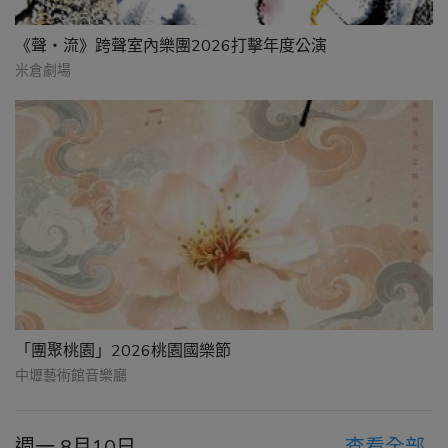
《聲・流》跨聲室內樂團2026打擊年度公演
米倉劇場
「團聚桃園」2026桃園國樂節
中壢藝術館音樂廳
週一 8月10日
查看全部