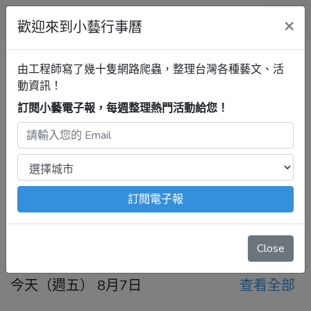
小藝行事曆
×
歡迎來到小藝行事曆
全部
展覽
音樂
戲劇
講座
清單
由工程師寫了幾十隻網路爬蟲，整理台灣各種藝文、活
動資訊！
訂閱小藝電子報，每週整理熱門活動給您！
新竹行事曆
音樂
最新活動
2026年8月7日 – 8月13日
注意：
出發前請去官網再次確認！
本站內容由程式自動抓
取，沒有算到
疫情影響
、
例行休館日
、
國定假日
、
移師外地
舉辦
等等特殊情況。
訂閱電子報
今天
前一週
後一週
Close
今天（週五） 8月7日
查看全部