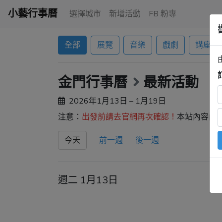
小藝行事曆
選擇城市
新增活動
FB 粉專
全部
展覽
音樂
戲劇
講座
金門行事曆
最新活動
2026年1月13日 – 1月19日
注意：
出發前請去官網再次確認！
本站內容由
今天
前一週
後一週
週二 1月13日