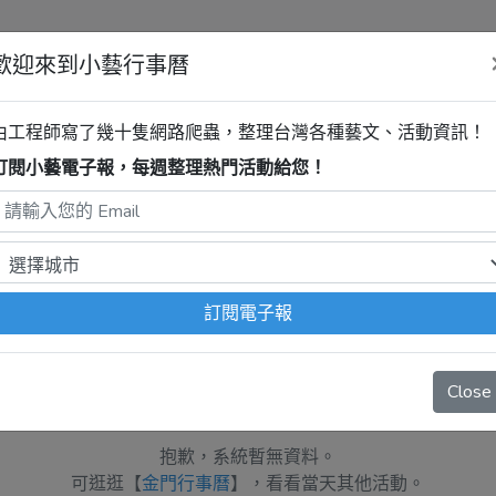
歡迎來到小藝行事曆
清單
由工程師寫了幾十隻網路爬蟲，整理台灣各種藝文、活動資訊！
訂閱小藝電子報，每週整理熱門活動給您！
程式自動抓取，沒有算到
疫情影響
、
例行休館日
、
國定假日
、
移
訂閱電子報
Close
抱歉，系統暫無資料。
可逛逛【
金門行事曆
】，看看當天其他活動。