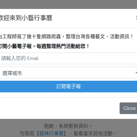
歡迎來到小藝行事曆
清單
由工程師寫了幾十隻網路爬蟲，整理台灣各種藝文、活動資訊！
訂閱小藝電子報，每週整理熱門活動給您！
活動
程式自動抓取，沒有算到
疫情影響
、
例行休館日
、
國定假日
、
移
訂閱電子報
Close
抱歉，系統暫無資料。
可逛逛【
雲林行事曆
】，看看當天其他活動。