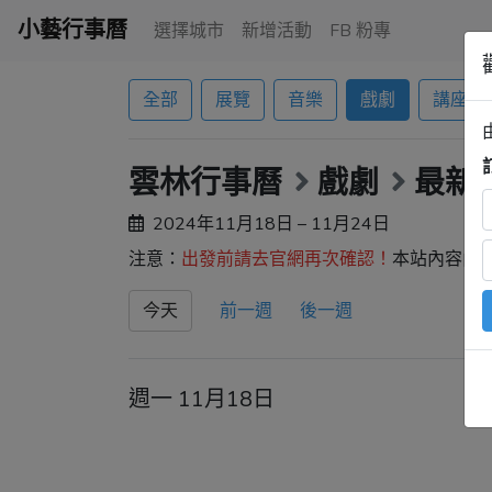
小藝行事曆
選擇城市
新增活動
FB 粉專
全部
展覽
音樂
戲劇
講座
雲林行事曆
戲劇
最新
2024年11月18日 – 11月24日
注意：
出發前請去官網再次確認！
本站內容由
今天
前一週
後一週
週一 11月18日