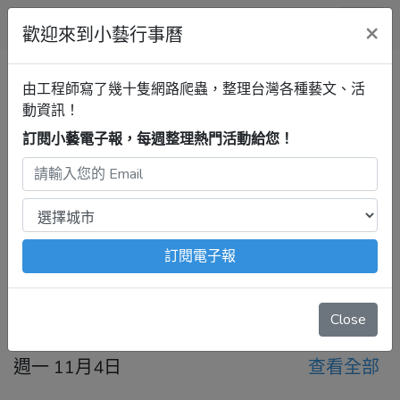
小藝行事曆
×
歡迎來到小藝行事曆
全部
展覽
音樂
戲劇
講座
清單
由工程師寫了幾十隻網路爬蟲，整理台灣各種藝文、活
動資訊！
訂閱小藝電子報，每週整理熱門活動給您！
雲林行事曆
展覽
最新活動
2024年11月4日 – 11月10日
注意：
出發前請去官網再次確認！
本站內容由程式自動抓
取，沒有算到
疫情影響
、
例行休館日
、
國定假日
、
移師外地
舉辦
等等特殊情況。
訂閱電子報
今天
前一週
後一週
Close
週一 11月4日
查看全部