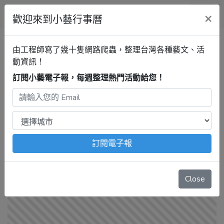
小藝行事曆
×
歡迎來到小藝行事曆
全部
展覽
音樂
戲劇
講座
由工程師寫了幾十隻網路爬蟲，整理台灣各種藝文、活
動資訊！
行事曆
訂閱小藝電子報，每週整理熱門活動給您！
雲林活動清單
最新活動
注意：
出發前請去官網再次確認！
本站內容由程式自動抓
取，沒有算到
疫情影響
、
例行休館日
、
國定假日
、
移師外地
訂閱電子報
舉辦
等等特殊情況。
‹
1
2
3
4
5
6
7
8
9
10
...
Close