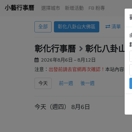
小藝行事曆
選擇城市
新增活動
FB 粉專
全部
彰化八卦山大佛區
清單
彰化行事曆
彰化八卦山
2026年8月6日 – 8月12日
注意：
出發前請去官網再次確認！
本站內容由
今天
前一週
後一週
今天（週四） 8月6日