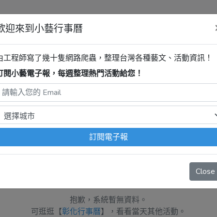
歡迎來到小藝行事曆
由工程師寫了幾十隻網路爬蟲，整理台灣各種藝文、活動資訊！
訂閱小藝電子報，每週整理熱門活動給您！
大佛區
最新活動
程式自動抓取，沒有算到
疫情影響
、
例行休館日
、
國定假日
、
移
訂閱電子報
Close
抱歉，系統暫無資料。
可逛逛【
彰化行事曆
】，看看當天其他活動。