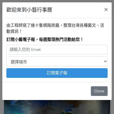
小藝行事曆
×
歡迎來到小藝行事曆
雲林行事曆
北港糖廠
2023年
由工程師寫了幾十隻網路爬蟲，整理台灣各種藝文、活
【北港 1911 好庫文化產業園區-
動資訊！
觀光學-自海到山、自然到人文、
訂閱小藝電子報，每週整理熱門活動給您！
從糖鐵到綠廊道】
2023年11月18日 – 12月3日
注意：
出發前請去官網再次確認！
本站內容由程式自動抓
訂閱電子報
取，沒有算到
疫情影響
、
例行休館日
、
國定假日
、
移師外地
舉辦
等等特殊情況。
Close