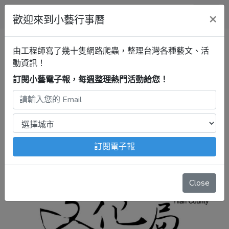
小藝行事曆
×
歡迎來到小藝行事曆
宜蘭行事曆
羅東文化工場
由工程師寫了幾十隻網路爬蟲，整理台灣各種藝文、活
2024宜蘭縣美術學會會員藝術創
動資訊！
作聯展
訂閱小藝電子報，每週整理熱門活動給您！
2024年11月9日 – 12月8日
注意：
出發前請去官網再次確認！
本站內容由程式自動抓
取，沒有算到
疫情影響
、
例行休館日
、
國定假日
、
移師外地
舉辦
等等特殊情況。
訂閱電子報
Close