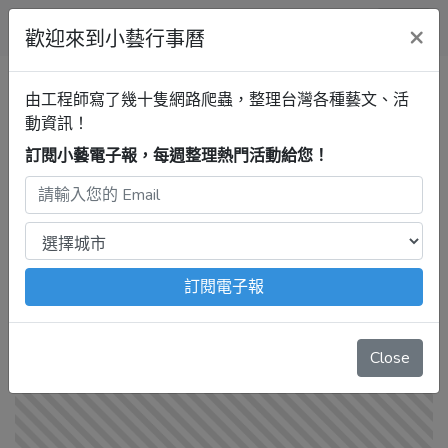
小藝行事曆
×
歡迎來到小藝行事曆
雲林行事曆
雲林縣政府文化觀
由工程師寫了幾十隻網路爬蟲，整理台灣各種藝文、活
光處
2024年11月【雲林縣文化
動資訊！
觀光處圖書館-「綠園雅集」藝術
訂閱小藝電子報，每週整理熱門活動給您！
創作展】
2024年11月29日 – 12月15日
注意：
出發前請去官網再次確認！
本站內容由程式自動抓
訂閱電子報
取，沒有算到
疫情影響
、
例行休館日
、
國定假日
、
移師外地
舉辦
等等特殊情況。
Close