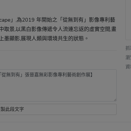
dscape」,為2019 年開始之「從無到有」影像專利藝
中取景,以黑白影像傳遞令人流連忘返的虛實空間,畫
上墨顯影,展現人類與環境共生的狀態。
抓
瀏
資
複製此段文字