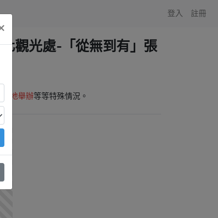
登入
註冊
×
縣文化觀光處-「從無到有」張
師外地舉辦
等等特殊情況。