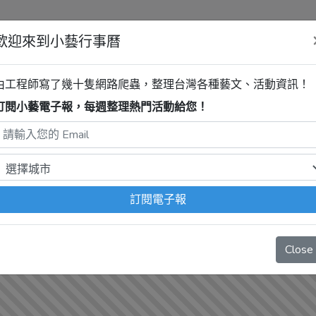
歡迎來到小藝行事曆
文化觀光處
2024年12月【雲林
由工程師寫了幾十隻網路爬蟲，整理台灣各種藝文、活動資訊！
作展】
訂閱小藝電子報，每週整理熱門活動給您！
程式自動抓取，沒有算到
疫情影響
、
例行休館日
、
國定假日
、
移
訂閱電子報
Close