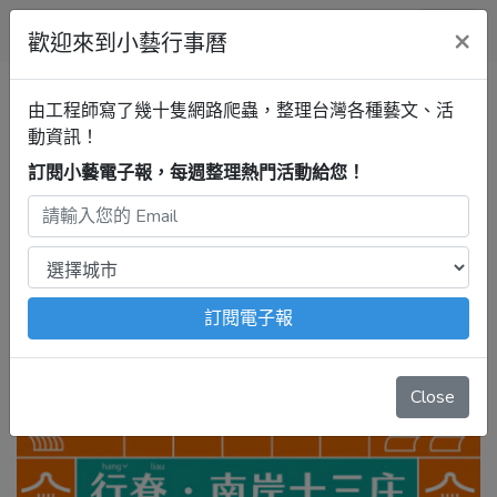
小藝行事曆
×
歡迎來到小藝行事曆
苗栗行事曆
臺灣客家文化館
由工程師寫了幾十隻網路爬蟲，整理台灣各種藝文、活
（客家委員會客家文化發展中
動資訊！
心）
第二特展室：行尞．南岸
訂閱小藝電子報，每週整理熱門活動給您！
十三庄 ─ 左堆聚落展
2025年1月1日 – 3月6日
注意：
出發前請去官網再次確認！
本站內容由程式自動抓
訂閱電子報
取，沒有算到
疫情影響
、
例行休館日
、
國定假日
、
移師外地
舉辦
等等特殊情況。
Close