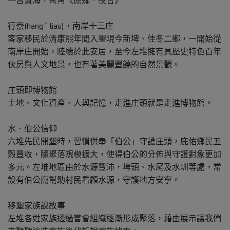
—曾貴海，彎角《原鄉．夜合》
行尞(hangˇ liau)，南岸十三庄
客家移民於清康熙年間入墾現今新埤、佳冬二鄉，一開始從
南岸庄開始，陸續於此安居，至今左堆擁有具歷史特色百年
伙房與人文地景，也有著美麗豐饒的自然景觀。
庄頭即博物館
土地、文化資產、人與記憶，走進庄頭就是走進博物館。
水．伯公信仰
六堆先民開墾時，習慣供奉「伯公」守護庄頭，庇佑鄉民五
穀豐收，隨聚落規模擴大，使得伯公的分佈與守護對象更加
多元。左堆地區由於水源豐沛，埤頭、水尾及水圳等處，常
設有伯公廟幫助村民看顧水源，守護地方安寧。
移墾家族說故事
左堆各姓家族透過嘗會組織逐漸形成聚落，藉由展示讓我們