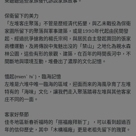
來聽聽這些家族後代訴說家族故事。
保衛留下的美力
「左堆客庄聚落」不管是歷經清代拓墾，與乙未戰役為保衛
家園所留下的聚落與軍事建築，或是1990年代起由民間發
起、經過抗爭搶救的楊氏宗祠，與居民自主發起買回的張家
商樓運動，及將傳說中鬼魅出沒的「禁山」之地化為親水森
林公園，這些有形的景觀、建築，在百年的時間長河中，不
間斷地與環境互動，堆疊出了濃厚的文化記憶。
愐起(mienˋ hiˋ)・臨海記憶
左堆是六堆中唯一臨海的區域，迎面而來的海風孕育了左堆
特有的「海味」文化，讓我們走入聚落踏尋左堆與其他客家
庄不同的一面。
客家好祭節
佳冬地區新春祈福時的「搭福廠拜新丁」，可以看到超過百
年的信仰歷史，其中「木構福廠」更是老祖先留下的瑰寶。