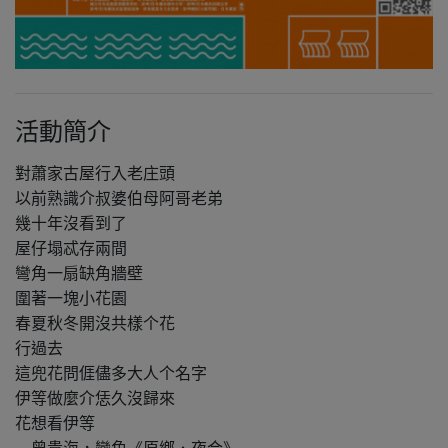
活動簡介
對蕭家古屋行入老庄頭
以前熟識介叔婆伯母阿哥老弟
幾十年沒看到了
屋仔塌忒存兩間
彎角一扇缺角牆壁
圍著一塊小花園
春夏秋冬開沒共樣个花
行過去
這兜花問𠊎儘多大人个名字
伊等做麼介恁久沒歸來
花想看伊等