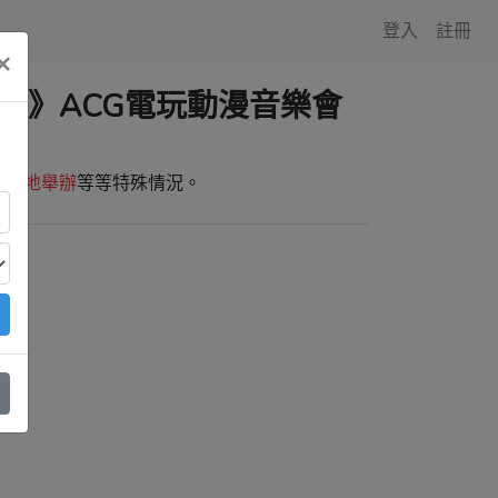
登入
註冊
×
無限》ACG電玩動漫音樂會
師外地舉辦
等等特殊情況。