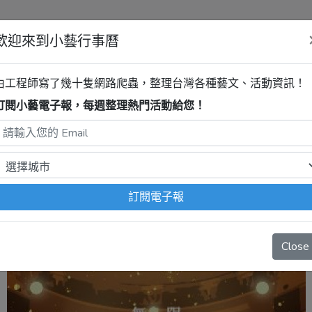
歡迎來到小藝行事曆
中心至德堂
2025風動室內樂團《
由工程師寫了幾十隻網路爬蟲，整理台灣各種藝文、活動資訊！
訂閱小藝電子報，每週整理熱門活動給您！
程式自動抓取，沒有算到
疫情影響
、
例行休館日
、
國定假日
、
移
訂閱電子報
Close