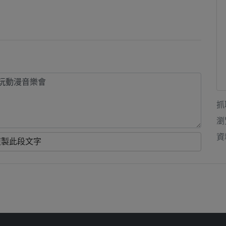
抓
瀏
資
複製此段文字