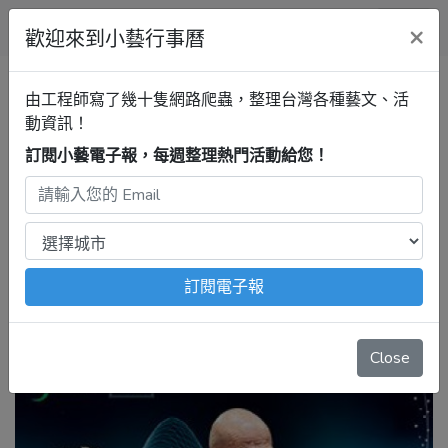
小藝行事曆
×
歡迎來到小藝行事曆
新竹行事曆
新竹市文化局演藝
由工程師寫了幾十隻網路爬蟲，整理台灣各種藝文、活
廳音樂廳
曠世回聲——梵志
動資訊！
登、穆恩與ESO
訂閱小藝電子報，每週整理熱門活動給您！
2025年6月27日
注意：
出發前請去官網再次確認！
本站內容由程式自動抓
取，沒有算到
疫情影響
、
例行休館日
、
國定假日
、
移師外地
舉辦
等等特殊情況。
訂閱電子報
Close