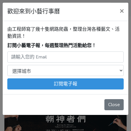
小藝行事曆
×
歡迎來到小藝行事曆
台南行事曆
【麻豆區】總爺藝
由工程師寫了幾十隻網路爬蟲，整理台灣各種藝文、活
文中心
【朝神者們】台南市府
動資訊！
城傳統藝術學會20周年特展
訂閱小藝電子報，每週整理熱門活動給您！
2026年1月23日 – 7月19日
注意：
出發前請去官網再次確認！
本站內容由程式自動抓
取，沒有算到
疫情影響
、
例行休館日
、
國定假日
、
移師外地
舉辦
等等特殊情況。
訂閱電子報
Close