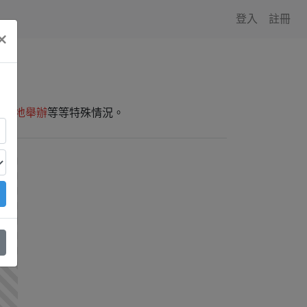
登入
註冊
×
師外地舉辦
等等特殊情況。