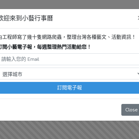
歡迎來到小藝行事曆
博物館
穹頂計畫Ⅱ 潘神之子
由工程師寫了幾十隻網路爬蟲，整理台灣各種藝文、活動資訊！
訂閱小藝電子報，每週整理熱門活動給您！
程式自動抓取，沒有算到
疫情影響
、
例行休館日
、
國定假日
、
移
訂閱電子報
Close