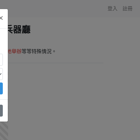
登入
註冊
×
】兵器廳
師外地舉辦
等等特殊情況。