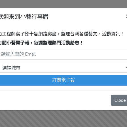
歡迎來到小藝行事曆
博物館
臺南市奇美博物館【常設展
由工程師寫了幾十隻網路爬蟲，整理台灣各種藝文、活動資訊！
訂閱小藝電子報，每週整理熱門活動給您！
程式自動抓取，沒有算到
疫情影響
、
例行休館日
、
國定假日
、
移
訂閱電子報
Close