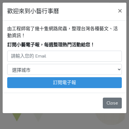
小藝行事曆
×
歡迎來到小藝行事曆
台南行事曆
【歸仁區】歸仁文
由工程師寫了幾十隻網路爬蟲，整理台灣各種藝文、活
化中心
揹著相機趴趴走~張萬興
動資訊！
師生聯展
訂閱小藝電子報，每週整理熱門活動給您！
2026年5月22日 – 6月14日
注意：
出發前請去官網再次確認！
本站內容由程式自動抓
取，沒有算到
疫情影響
、
例行休館日
、
國定假日
、
移師外地
舉辦
等等特殊情況。
訂閱電子報
Close