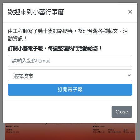
小藝行事曆
×
歡迎來到小藝行事曆
台南行事曆
臺南市美術館
雙
由工程師寫了幾十隻網路爬蟲，整理台灣各種藝文、活
城計：臺南 × 熊本臺灣當代藝術
動資訊！
接力展
訂閱小藝電子報，每週整理熱門活動給您！
2026年5月21日 – 9月27日
注意：
出發前請去官網再次確認！
本站內容由程式自動抓
取，沒有算到
疫情影響
、
例行休館日
、
國定假日
、
移師外地
舉辦
等等特殊情況。
訂閱電子報
Close