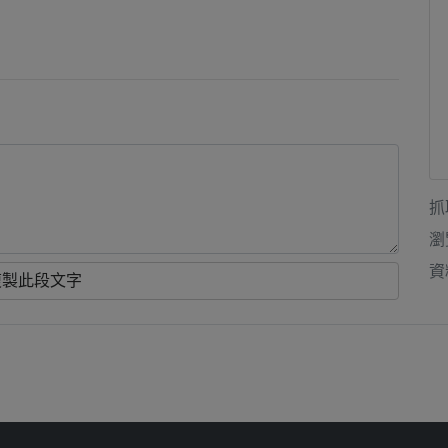
抓
瀏
資
複製此段文字