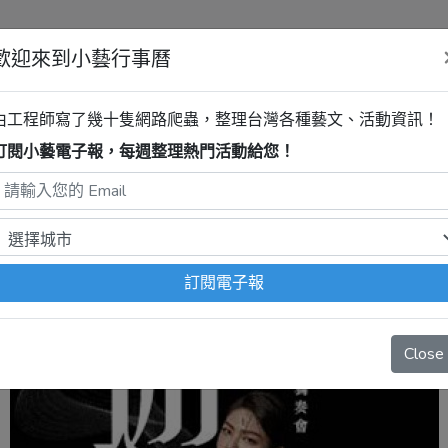
歡迎來到小藝行事曆
藝術文化中心表演廳
《翎揚配—遊
由工程師寫了幾十隻網路爬蟲，整理台灣各種藝文、活動資訊！
訂閱小藝電子報，每週整理熱門活動給您！
程式自動抓取，沒有算到
疫情影響
、
例行休館日
、
國定假日
、
移
訂閱電子報
Close