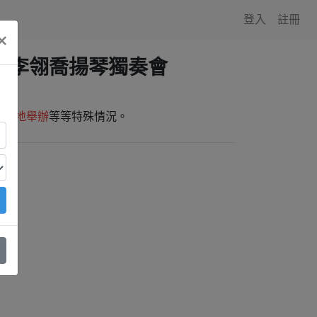
登入
註冊
×
》李翎喬揚琴獨奏會
師外地舉辦
等等特殊情況。