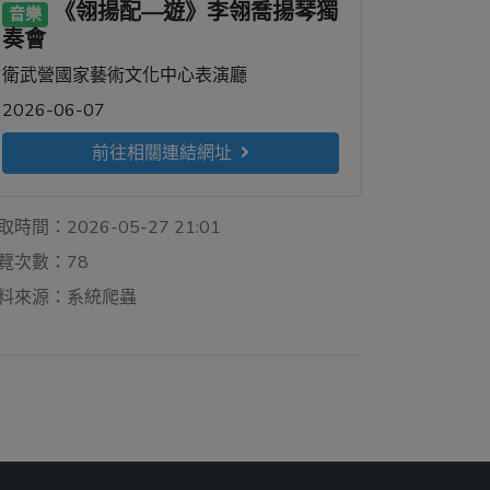
《翎揚配—遊》李翎喬揚琴獨
音樂
奏會
衛武營國家藝術文化中心表演廳
2026-06-07
前往相關連結網址
取時間：2026-05-27 21:01
覽次數：78
料來源：系統爬蟲