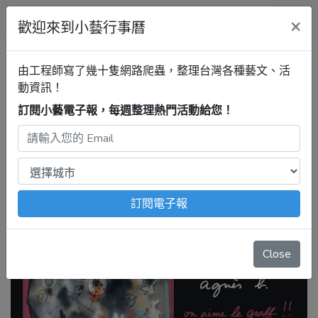
小藝行事曆
×
歡迎來到小藝行事曆
台南行事曆
臺南市美術館
由工程師寫了幾十隻網路爬蟲，整理台灣各種藝文、活
agnès b. on aime le graff !! 我們
動資訊！
愛塗鴉藝術特展
訂閱小藝電子報，每週整理熱門活動給您！
2026年6月25日 – 9月20日
注意：
出發前請去官網再次確認！
本站內容由程式自動抓
取，沒有算到
疫情影響
、
例行休館日
、
國定假日
、
移師外地
舉辦
等等特殊情況。
訂閱電子報
Close