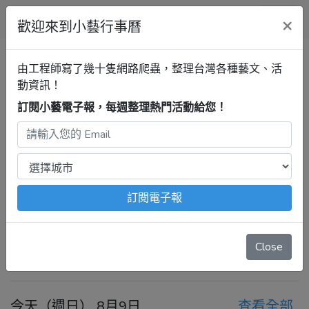
小藝行事曆
×
歡迎來到小藝行事曆
全部
新竹縣政府文化局演奏廳
清單
由工程師寫了幾十隻網路爬蟲，整理台灣各種藝文、活
動資訊！
訂閱小藝電子報，每週整理熱門活動給您！
新竹行事曆
新竹縣政府文化局
演奏廳
最新活動
2026年8月9日 – 8月15日
注意：
出發前請去官網再次確認！
本站內容由程式自動抓
訂閱電子報
取，沒有算到
疫情影響
、
例行休館日
、
國定假日
、
移師外地
舉辦
等等特殊情況。
Close
今天
前一週
後一週
今天（週日） 8月9日
查看全部