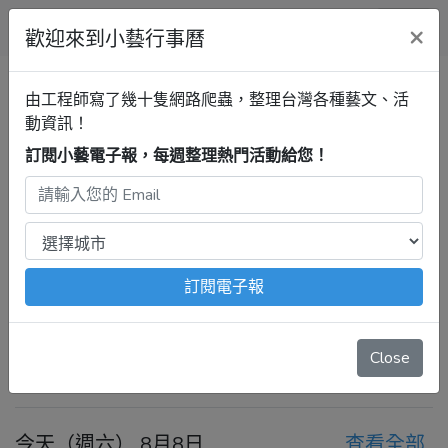
小藝行事曆
×
歡迎來到小藝行事曆
全部
新竹縣政府文化局演藝廳
清單
由工程師寫了幾十隻網路爬蟲，整理台灣各種藝文、活
動資訊！
訂閱小藝電子報，每週整理熱門活動給您！
新竹行事曆
新竹縣政府文化局
演藝廳
最新活動
2026年8月8日 – 8月14日
注意：
出發前請去官網再次確認！
本站內容由程式自動抓
訂閱電子報
取，沒有算到
疫情影響
、
例行休館日
、
國定假日
、
移師外地
舉辦
等等特殊情況。
Close
今天
前一週
後一週
今天（週六） 8月8日
查看全部