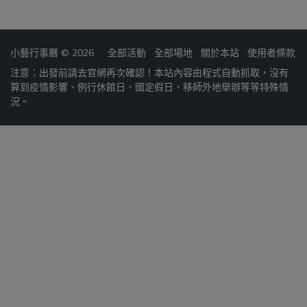
小藝行事曆 © 2026
全部活動
全部場地
關於本站
使用者條款
注意：出發前請去官網再次確認！本站內容由程式自動抓取，沒有
算到疫情影響、例行休館日、國定假日、移師外地舉辦等等特殊情
況。