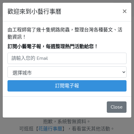
小藝行事曆
×
歡迎來到小藝行事曆
全部
展覽
音樂
戲劇
講座
清單
由工程師寫了幾十隻網路爬蟲，整理台灣各種藝文、活
動資訊！
訂閱小藝電子報，每週整理熱門活動給您！
花蓮行事曆
講座
最新活動
2025年5月11日
注意：
出發前請去官網再次確認！
本站內容由程式自動抓
取，沒有算到
疫情影響
、
例行休館日
、
國定假日
、
移師外地
舉辦
等等特殊情況。
訂閱電子報
週日 5月11日
Close
抱歉，系統暫無資料。
可逛逛【
花蓮行事曆
】，看看當天其他活動。