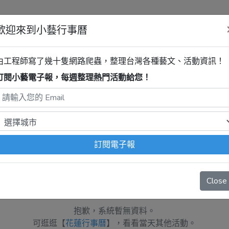
歡迎來到小藝行事曆
由工程師寫了幾十隻網路爬蟲，整理台灣各種藝文、活動資訊！
訂閱小藝電子報，每週整理熱門活動給您！
別館
最新活動
程式自動抓取，沒有算到
疫情影響
、
例行休館日
、
國定假日
、
移
訂閱電子報
Close
抱歉，系統暫無資料。
可逛逛【
花蓮行事曆
】，看看當天其他活動。