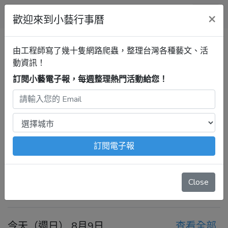
小藝行事曆
×
歡迎來到小藝行事曆
全部
高雄田和越茶席劇場
清單
由工程師寫了幾十隻網路爬蟲，整理台灣各種藝文、活
動資訊！
訂閱小藝電子報，每週整理熱門活動給您！
高雄行事曆
高雄田和越茶席劇
場
最新活動
2026年8月9日 – 8月15日
注意：
出發前請去官網再次確認！
本站內容由程式自動抓
訂閱電子報
取，沒有算到
疫情影響
、
例行休館日
、
國定假日
、
移師外地
舉辦
等等特殊情況。
Close
今天
前一週
後一週
今天（週日） 8月9日
查看全部