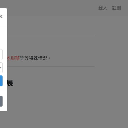
登入
註冊
×
師外地舉辦
等等特殊情況。
常設展