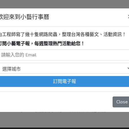
歡迎來到小藝行事曆
清單
由工程師寫了幾十隻網路爬蟲，整理台灣各種藝文、活動資訊！
訂閱小藝電子報，每週整理熱門活動給您！
活動
程式自動抓取，沒有算到
疫情影響
、
例行休館日
、
國定假日
、
移
訂閱電子報
Close
抱歉，系統暫無資料。
可逛逛【
南投行事曆
】，看看當天其他活動。