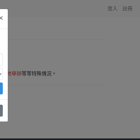
登入
註冊
×
師外地舉辦
等等特殊情況。