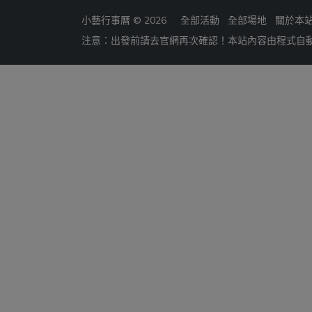
小藝行事曆 © 2026
全部活動
全部場地
關於本
注意：出發前請去官網再次確認！本站內容由程式自