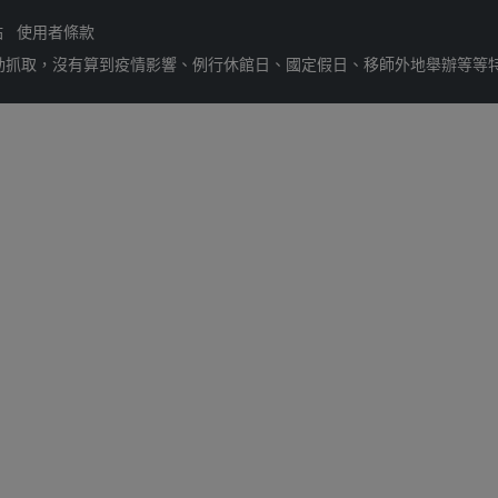
站
使用者條款
動抓取，沒有算到疫情影響、例行休館日、國定假日、移師外地舉辦等等