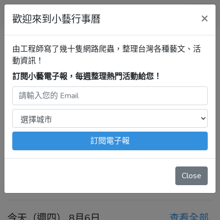
小藝行事曆
×
歡迎來到小藝行事曆
全部
中台世界博物館 木雕分館
清單
由工程師寫了幾十隻網路爬蟲，整理台灣各種藝文、活
動資訊！
訂閱小藝電子報，每週整理熱門活動給您！
南投行事曆
中台世界博物館 木
雕分館
最新活動
2026年8月6日 – 8月12日
注意：
出發前請去官網再次確認！
本站內容由程式自動抓
訂閱電子報
取，沒有算到
疫情影響
、
例行休館日
、
國定假日
、
移師外地
舉辦
等等特殊情況。
Close
今天
前一週
後一週
今天（週四） 8月6日
查看全部