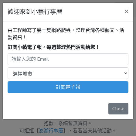
小藝行事曆
×
歡迎來到小藝行事曆
全部
展覽
音樂
戲劇
講座
清單
由工程師寫了幾十隻網路爬蟲，整理台灣各種藝文、活
動資訊！
訂閱小藝電子報，每週整理熱門活動給您！
澎湖行事曆
音樂
最新活動
2024年11月26日
注意：
出發前請去官網再次確認！
本站內容由程式自動抓
取，沒有算到
疫情影響
、
例行休館日
、
國定假日
、
移師外地
舉辦
等等特殊情況。
訂閱電子報
週二 11月26日
Close
抱歉，系統暫無資料。
可逛逛【
澎湖行事曆
】，看看當天其他活動。