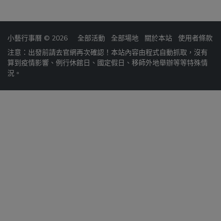
小藝行事曆 © 2026
全部活動
全部場地
關於本站
使用者條款
注意：出發前請去官網再次確認！本站內容由程式自動抓取，沒有
算到疫情影響、例行休館日、國定假日、移師外地舉辦等等特殊情
況。