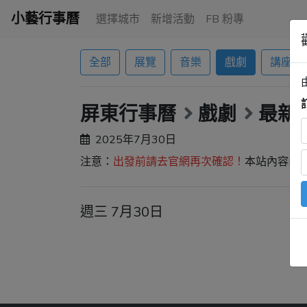
小藝行事曆
選擇城市
新增活動
FB 粉專
全部
展覽
音樂
戲劇
講座
屏東行事曆
戲劇
最新
2025年7月30日
注意：
出發前請去官網再次確認！
本站內容由
週三 7月30日