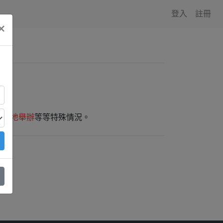
登入
註冊
×
師外地舉辦
等等特殊情況。