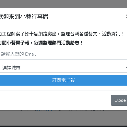
歡迎來到小藝行事曆
清單
由工程師寫了幾十隻網路爬蟲，整理台灣各種藝文、活動資訊！
訂閱小藝電子報，每週整理熱門活動給您！
活動
程式自動抓取，沒有算到
疫情影響
、
例行休館日
、
國定假日
、
移
訂閱電子報
Close
抱歉，系統暫無資料。
可逛逛【
屏東行事曆
】，看看當天其他活動。