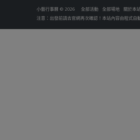
小藝行事曆 © 2026
全部活動
全部場地
關於本
注意：出發前請去官網再次確認！本站內容由程式自