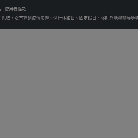
站
使用者條款
動抓取，沒有算到疫情影響、例行休館日、國定假日、移師外地舉辦等等