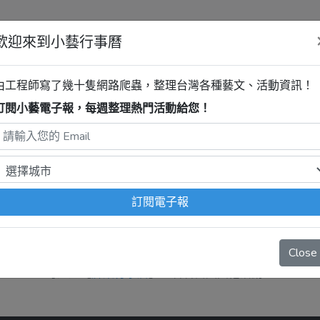
歡迎來到小藝行事曆
清單
由工程師寫了幾十隻網路爬蟲，整理台灣各種藝文、活動資訊！
訂閱小藝電子報，每週整理熱門活動給您！
活動
程式自動抓取，沒有算到
疫情影響
、
例行休館日
、
國定假日
、
移
訂閱電子報
Close
抱歉，系統暫無資料。
可逛逛【
屏東行事曆
】，看看當天其他活動。