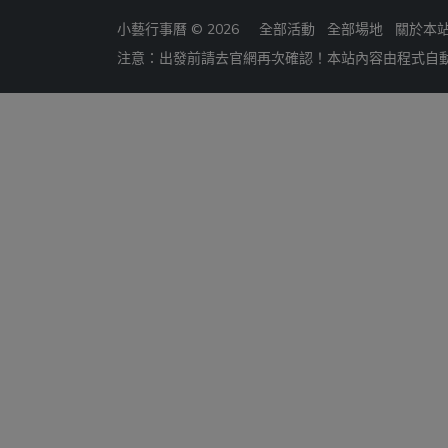
小藝行事曆 © 2026
全部活動
全部場地
關於本
注意：出發前請去官網再次確認！本站內容由程式自