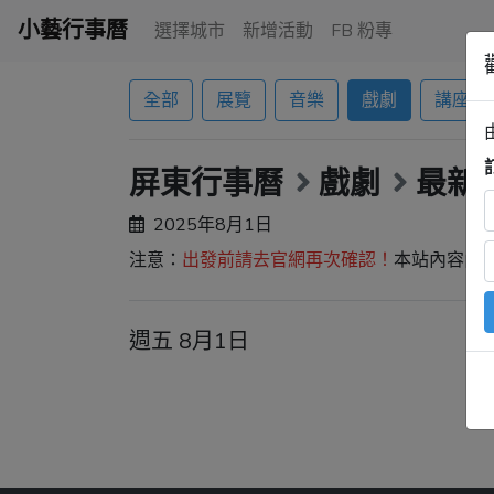
小藝行事曆
選擇城市
新增活動
FB 粉專
全部
展覽
音樂
戲劇
講座
屏東行事曆
戲劇
最新
2025年8月1日
注意：
出發前請去官網再次確認！
本站內容由
週五 8月1日