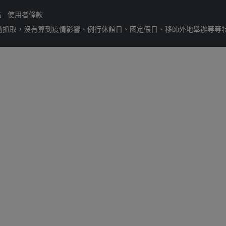
站
使用者條款
動抓取，沒有算到疫情影響、例行休館日、國定假日、移師外地舉辦等等