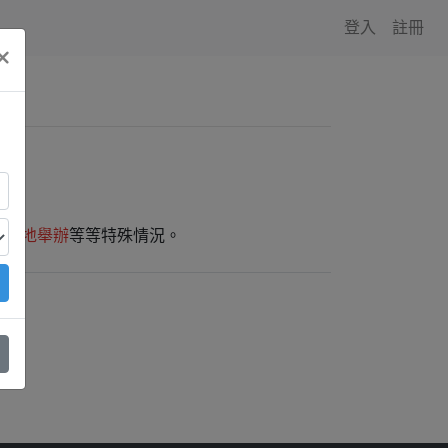
登入
註冊
×
師外地舉辦
等等特殊情況。