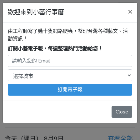
小藝行事曆
×
歡迎來到小藝行事曆
全部
屏菸1936文化基地
清單
由工程師寫了幾十隻網路爬蟲，整理台灣各種藝文、活
動資訊！
訂閱小藝電子報，每週整理熱門活動給您！
屏東行事曆
屏菸1936文化基地
最新活動
2026年8月9日 – 8月15日
注意：
出發前請去官網再次確認！
本站內容由程式自動抓
訂閱電子報
取，沒有算到
疫情影響
、
例行休館日
、
國定假日
、
移師外地
舉辦
等等特殊情況。
Close
今天
前一週
後一週
今天（週日） 8月9日
查看全部