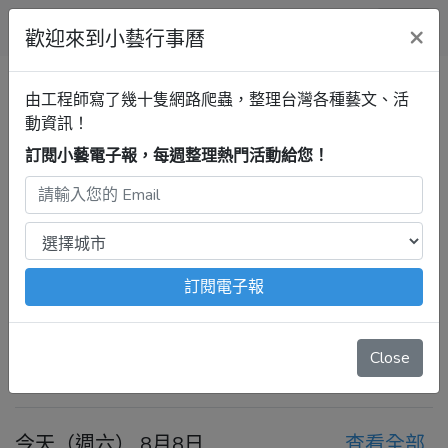
小藝行事曆
×
歡迎來到小藝行事曆
全部
歷史文物陳列館
清單
由工程師寫了幾十隻網路爬蟲，整理台灣各種藝文、活
動資訊！
訂閱小藝電子報，每週整理熱門活動給您！
台北行事曆
歷史文物陳列館
最新活動
2026年8月8日 – 8月14日
注意：
出發前請去官網再次確認！
本站內容由程式自動抓
訂閱電子報
取，沒有算到
疫情影響
、
例行休館日
、
國定假日
、
移師外地
舉辦
等等特殊情況。
Close
今天
前一週
後一週
今天（週六） 8月8日
查看全部