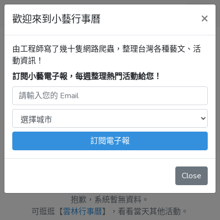
小藝行事曆
×
歡迎來到小藝行事曆
全部
展覽
音樂
戲劇
講座
清單
由工程師寫了幾十隻網路爬蟲，整理台灣各種藝文、活
動資訊！
訂閱小藝電子報，每週整理熱門活動給您！
雲林行事曆
最新活動
2025年3月22日
注意：
出發前請去官網再次確認！
本站內容由程式自動抓
取，沒有算到
疫情影響
、
例行休館日
、
國定假日
、
移師外地
舉辦
等等特殊情況。
訂閱電子報
週六 3月22日
Close
抱歉，系統暫無資料。
可逛逛【
雲林行事曆
】，看看當天其他活動。