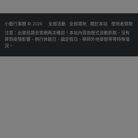
小藝行事曆 © 2026
全部活動
全部場地
關於本站
使用者條款
注意：出發前請去官網再次確認！本站內容由程式自動抓取，沒有
算到疫情影響、例行休館日、國定假日、移師外地舉辦等等特殊情
況。