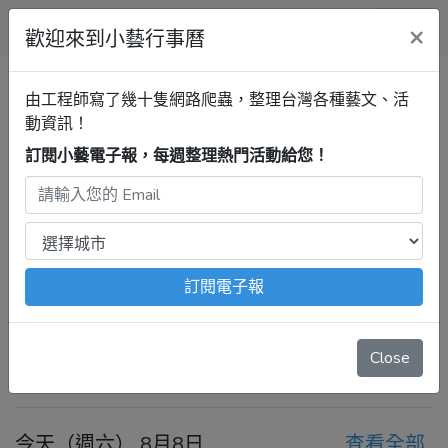
小藝行事曆
×
歡迎來到小藝行事曆
全部
詔安客家文化館
清單
由工程師寫了幾十隻網路爬蟲，整理台灣各種藝文、活
動資訊！
訂閱小藝電子報，每週整理熱門活動給您！
雲林行事曆
詔安客家文化館
最新活動
2026年8月8日 – 8月14日
注意：
出發前請去官網再次確認！
本站內容由程式自動抓
訂閱電子報
取，沒有算到
疫情影響
、
例行休館日
、
國定假日
、
移師外地
舉辦
等等特殊情況。
Close
今天
前一週
後一週
今天（週六） 8月8日
查看全部