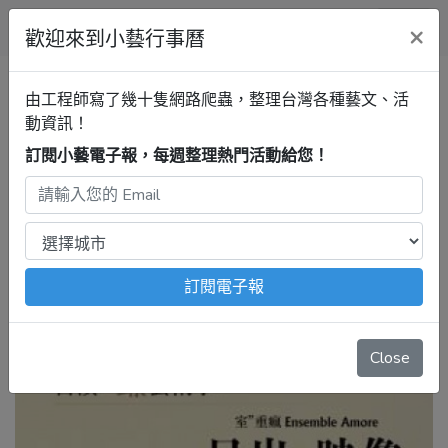
小藝行事曆
×
歡迎來到小藝行事曆
新竹行事曆
新竹縣政府文化局
由工程師寫了幾十隻網路爬蟲，整理台灣各種藝文、活
演奏廳
2026台積心築藝術季
動資訊！
《日出．映像》
訂閱小藝電子報，每週整理熱門活動給您！
2026年6月13日
注意：
出發前請去官網再次確認！
本站內容由程式自動抓
取，沒有算到
疫情影響
、
例行休館日
、
國定假日
、
移師外地
舉辦
等等特殊情況。
訂閱電子報
Close