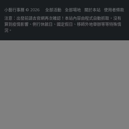
小藝行事曆 © 2026
全部活動
全部場地
關於本站
使用者條款
注意：出發前請去官網再次確認！本站內容由程式自動抓取，沒有
算到疫情影響、例行休館日、國定假日、移師外地舉辦等等特殊情
況。