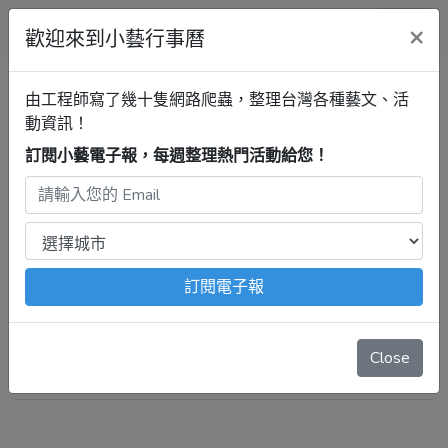
小藝行事曆
×
歡迎來到小藝行事曆
全部
展覽
音樂
戲劇
講座
由工程師寫了幾十隻網路爬蟲，整理台灣各種藝文、活
動資訊！
行事曆
訂閱小藝電子報，每週整理熱門活動給您！
連江活動清單
音樂
最新活動
注意：
出發前請去官網再次確認！
本站內容由程式自動抓
取，沒有算到
疫情影響
、
例行休館日
、
國定假日
、
移師外地
訂閱電子報
舉辦
等等特殊情況。
抱歉，系統暫無資料。
Close
可逛逛【
連江行事曆
】，看看其他活動。