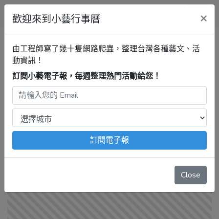
小藝行事曆
×
歡迎來到小藝行事曆
全部
展覽
音樂
戲劇
講座
由工程師寫了幾十隻網路爬蟲，整理台灣各種藝文、活
動資訊！
行事曆
訂閱小藝電子報，每週整理熱門活動給您！
連江活動清單
展覽
最新活動
注意：
出發前請去官網再次確認！
本站內容由程式自動抓
取，沒有算到
疫情影響
、
例行休館日
、
國定假日
、
移師外地
訂閱電子報
舉辦
等等特殊情況。
‹
1
2
›
Close