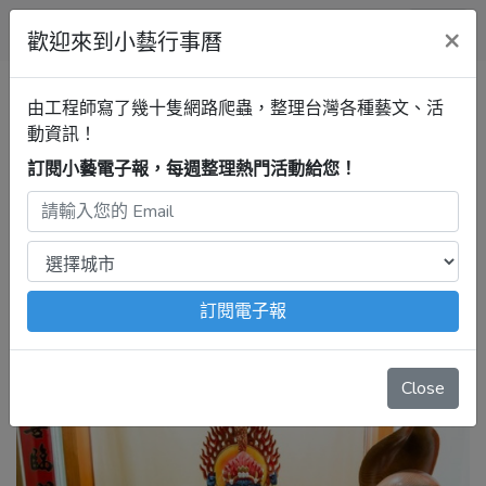
小藝行事曆
×
歡迎來到小藝行事曆
全部
展覽
音樂
戲劇
講座
由工程師寫了幾十隻網路爬蟲，整理台灣各種藝文、活
動資訊！
行事曆
訂閱小藝電子報，每週整理熱門活動給您！
新竹活動清單
展覽
最新活動
注意：
出發前請去官網再次確認！
本站內容由程式自動抓
取，沒有算到
疫情影響
、
例行休館日
、
國定假日
、
移師外地
訂閱電子報
舉辦
等等特殊情況。
‹
1
2
...
7
8
9
10
11
12
13
Close