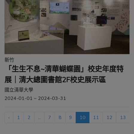
新竹
「生生不息~清華蝴蝶園」校史年度特
展｜清大總圖書館2F校史展示區
國立清華大學
2024-01-01 ~ 2024-03-31
‹
1
2
...
7
8
9
10
11
12
13